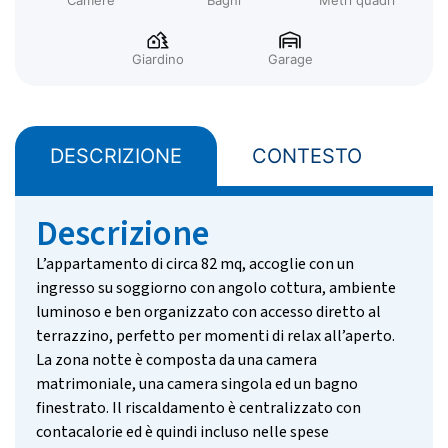
Camere
Bagni
Metri quadri
Giardino
Garage
DESCRIZIONE
CONTESTO
z
Descrizione
L’appartamento di circa 82 mq, accoglie con un
ingresso su soggiorno con angolo cottura, ambiente
luminoso e ben organizzato con accesso diretto al
terrazzino, perfetto per momenti di relax all’aperto.
La zona notte è composta da una camera
matrimoniale, una camera singola ed un bagno
finestrato. Il riscaldamento è centralizzato con
contacalorie ed è quindi incluso nelle spese