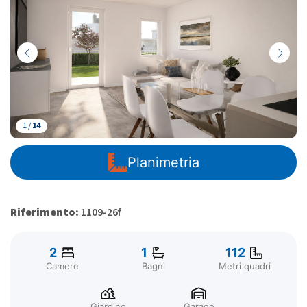
1 /
14
Planimetria
Riferimento:
1109-26f
2
1
112
Camere
Bagni
Metri quadri
Giardino
Garage