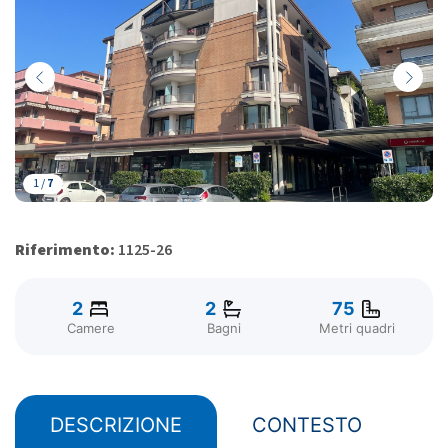
1 /
7
Riferimento:
1125-26
2
2
75
Camere
Bagni
Metri quadri
DESCRIZIONE
CONTESTO
z