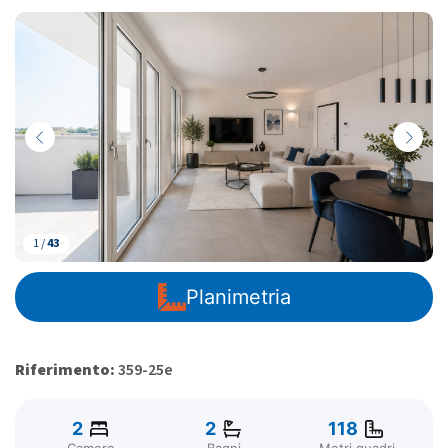
1 /
43
Planimetria
Riferimento:
359-25e
2
2
118