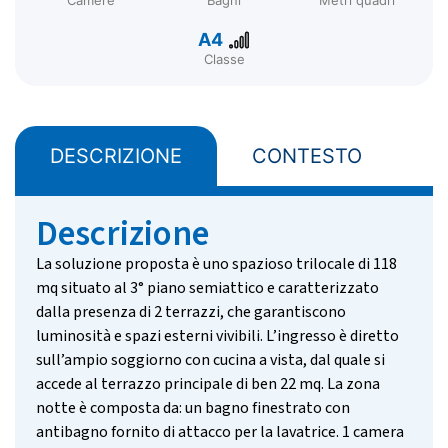
Camere
Bagni
Metri quadri
A4
Classe
DESCRIZIONE
CONTESTO
z
Descrizione
La soluzione proposta è uno spazioso trilocale di 118
mq situato al 3° piano semiattico e caratterizzato
dalla presenza di 2 terrazzi, che garantiscono
luminosità e spazi esterni vivibili. L’ingresso è diretto
sull’ampio soggiorno con cucina a vista, dal quale si
accede al terrazzo principale di ben 22 mq. La zona
notte è composta da: un bagno finestrato con
antibagno fornito di attacco per la lavatrice. 1 camera