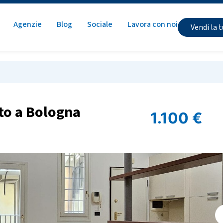
Agenzie
Blog
Sociale
Lavora con noi
Vendi la 
to a Bologna
1.100
€