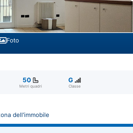
Foto
50
G
Metri quadri
Classe
zona dell'immobile