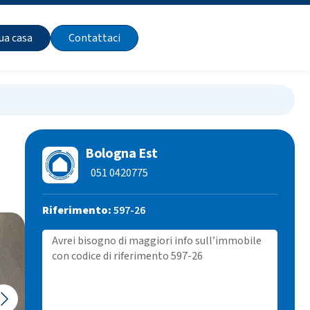
tua casa
Contattaci
Bologna Est
051 0420775
Riferimento:
597-26