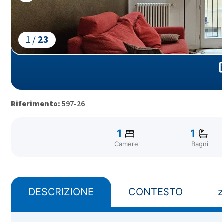
1 /
23
Riferimento:
597-26
1
1
Camere
Bagni
DESCRIZIONE
CONTESTO