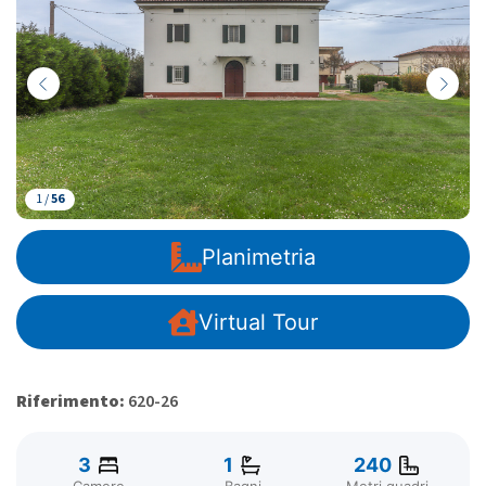
1 /
56
Planimetria
Virtual Tour
Riferimento:
620-26
3
1
240