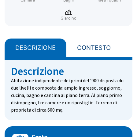
Camere
Bagni
Metri quadri
Giardino
DESCRIZIONE
CONTESTO
z
Descrizione
Abitazione indipendente dei primi del ‘900 disposta du
due livelli e composta da: ampio ingresso, soggiorno,
cucina, bagno e cantina al piano terra. Al piano primo
disimpegno, tre camere e un ripostiglio. Terreno di
proprietà di circa 600 mq.