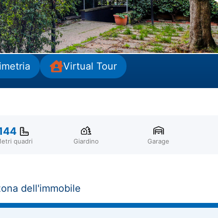
imetria
Virtual Tour
144
etri quadri
Giardino
Garage
zona dell'immobile