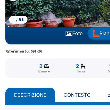
1 /
51
Foto
Plan
Riferimento:
691-26
2
2
Camere
Bagni
M
DESCRIZIONE
CONTESTO