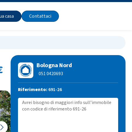
tua casa
Contattaci
Bologna Nord
€
051 0420693
Riferimento:
691-26