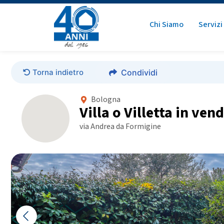
Chi Siamo
Servizi
Torna indietro
Condividi
Bologna
Villa o Villetta in ven
via Andrea da Formigine