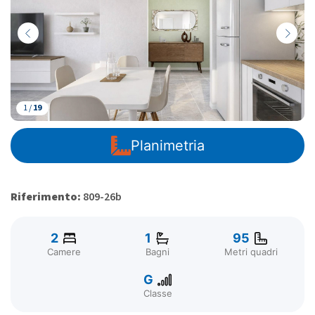
1 /
19
Planimetria
Riferimento:
809-26b
2
1
95
Camere
Bagni
Metri quadri
G
Classe