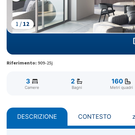
1 /
12
Riferimento:
909-25j
3
2
160
Camere
Bagni
Metri quadri
DESCRIZIONE
CONTESTO