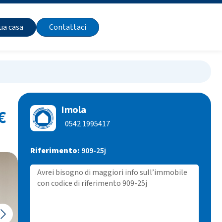
tua casa
Contattaci
Imola
€
0542 1995417
Riferimento:
909-25j