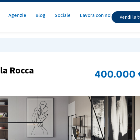
Agenzie
Blog
Sociale
Lavora con noi
Vendi la 
lla Rocca
400.000