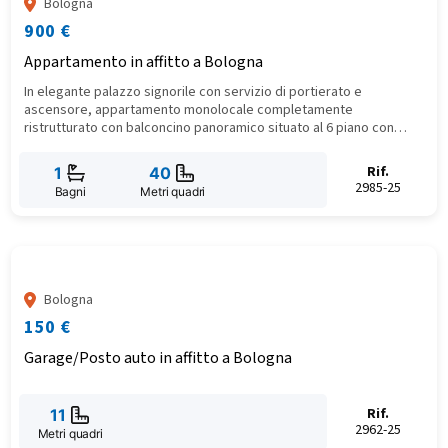
Bologna
900 €
Appartamento in affitto a Bologna
In elegante palazzo signorile con servizio di portierato e
ascensore, appartamento monolocale completamente
ristrutturato con balconcino panoramico situato al 6 piano con
ascensore. La palazzina costruita negli anni '60 è stata riqualificata
recentemente e dispone di servizio di portierato diurno,
Rif.
1
40
videosorveglianza e tre ascensori.
2985-25
Bagni
Metri quadri
Bologna
150 €
Garage/Posto auto in affitto a Bologna
Rif.
11
2962-25
Metri quadri