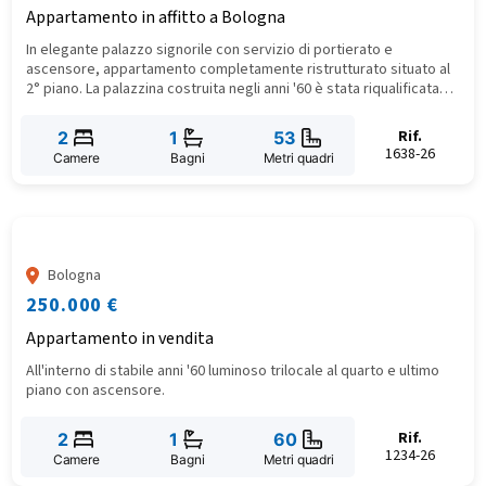
Appartamento in affitto a Bologna
In elegante palazzo signorile con servizio di portierato e
ascensore, appartamento completamente ristrutturato situato al
2° piano. La palazzina costruita negli anni '60 è stata riqualificata
recentemente e dispone di servizio di portierato diurno,
videosorveglianza e tre ascensori.
Rif.
2
1
53
1638-26
Camere
Bagni
Metri quadri
Bologna
250.000 €
Appartamento in vendita
All'interno di stabile anni '60 luminoso trilocale al quarto e ultimo
piano con ascensore.
Rif.
2
1
60
1234-26
Camere
Bagni
Metri quadri