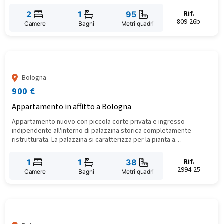
Rif.
2
1
95
809-26b
Camere
Bagni
Metri quadri
Bologna
900 €
Appartamento in affitto a Bologna
Appartamento nuovo con piccola corte privata e ingresso
indipendente all'interno di palazzina storica completamente
ristrutturata. La palazzina si caratterizza per la pianta a
quadrilatero con corte centrale comune, i mattoni a vista e le
tipiche decorazioni a sbalzo del genere industriale d’inizio del XX
Rif.
1
1
38
secolo. L'unità abitativa si caratterizza per l'uso di soluzioni
2994-25
Camere
Bagni
Metri quadri
tecnologiche che massimizzano il comfort e ottimizzano l'uso
dell'energia.