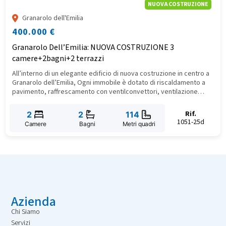
NUOVA COSTRUZIONE
Granarolo dell'Emilia
400.000 €
Granarolo Dell’Emilia: NUOVA COSTRUZIONE 3
camere+2bagni+2 terrazzi
​All’interno di un elegante edificio di nuova costruzione in centro a
Granarolo dell’Emilia, Ogni immobile è dotato di riscaldamento a
pavimento, raffrescamento con ventilconvettori, ventilazione
meccanica controllata, infissi ad alte prestazioni, tapparelle
motorizzate e predisposizione per la ricarica auto elettrica.
Rif.
2
2
114
Incluso posto auto di proprietà. Volendo cantina ciclabile ed
1051-25d
Camere
Bagni
Metri quadri
autorimessa. Una casa nuova, pronta a offrire benessere, silenzio
e comfort, in un contesto curato e sostenibile.
Azienda
Chi Siamo
Servizi