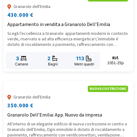
Granarolo dell'Emilia
430.000 €
Appartamento in vendita a Granarolo Dell’Emilia
Scegli l’eccellenza a Granarolo: appartamenti moderni in contesto
verde, riservato e ad alta efficienza energetica! L’immobile è
dotato di riscaldamento a pavimento, raffrescamento con
ventilconvettori, ventilazione meccanica controllata, infissi ad alte
prestazioni, tapparelle motorizzate e predisposizione per la
Rif.
3
2
113
ricarica auto elettrica. Inclusi garage, cantina e posto auto di
1051-25p
Camere
Bagni
Metri quadri
proprietà. Una casa nuova, pronta a offrire benessere, silenzio e
comfort, in un contesto curato e sostenibile.
NUOVA COSTRUZIONE
Granarolo dell'Emilia
350.000 €
Granarolo Dell’Emilia: App. Nuovo da impresa
​All’interno di un elegante edificio di nuova costruzione in centro a
Granarolo dell’Emilia, Ogni immobile è dotato di riscaldamento a
pavimento, raffrescamento con ventilconvettori, ventilazione