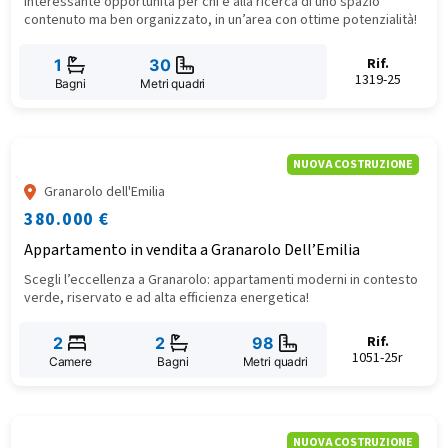
Interessante opportunità per chi è alla ricerca di uno spazio
contenuto ma ben organizzato, in un’area con ottime potenzialità!
Rif.
1
30
1319-25
Bagni
Metri quadri
NUOVA COSTRUZIONE
Granarolo dell'Emilia
380.000 €
Appartamento in vendita a Granarolo Dell’Emilia
Scegli l’eccellenza a Granarolo: appartamenti moderni in contesto
verde, riservato e ad alta efficienza energetica!
Rif.
2
2
98
1051-25r
Camere
Bagni
Metri quadri
NUOVA COSTRUZIONE