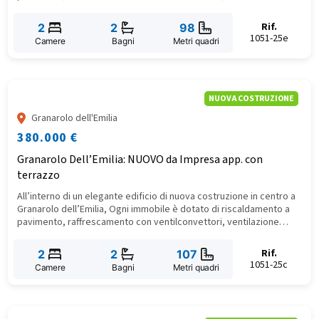
meccanica controllata, infissi ad alte prestazioni, tapparelle
motorizzate e predisposizione per la ricarica auto elettrica. Inclusi
Rif.
2
2
98
garage, cantina e posto auto di proprietà. Una casa nuova, pronta
1051-25e
Camere
Bagni
Metri quadri
a offrire benessere, silenzio e comfort, in un contesto curato e
sostenibile.
NUOVA COSTRUZIONE
Granarolo dell'Emilia
380.000 €
Granarolo Dell’Emilia: NUOVO da Impresa app. con
terrazzo
​All’interno di un elegante edificio di nuova costruzione in centro a
Granarolo dell’Emilia, Ogni immobile è dotato di riscaldamento a
pavimento, raffrescamento con ventilconvettori, ventilazione
meccanica controllata, infissi ad alte prestazioni, tapparelle
motorizzate e predisposizione per la ricarica auto elettrica.
Rif.
2
2
107
Incluso posto auto di proprietà. Volendo garage e cantina ciclabile.
1051-25c
Camere
Bagni
Metri quadri
Una casa nuova, pronta a offrire benessere, silenzio e comfort, in
un contesto curato e sostenibile.