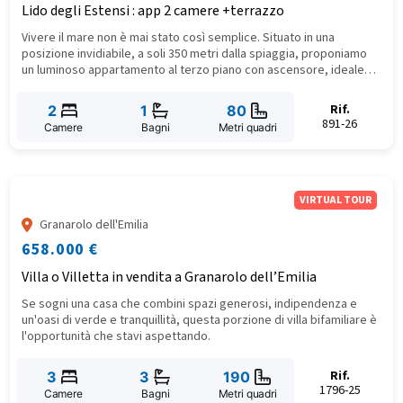
Lido degli Estensi : app 2 camere +terrazzo
Vivere il mare non è mai stato così semplice. Situato in una
posizione invidiabile, a soli 350 metri dalla spiaggia, proponiamo
un luminoso appartamento al terzo piano con ascensore, ideale
per chi cerca una soluzione "zero stress" dove dimenticare l’auto
e godersi il relax. Dimentica lo stress del parcheggio e goditi la
Rif.
2
1
80
libertà di muoverti in bicicletta o a piedi.
891-26
Camere
Bagni
Metri quadri
VIRTUAL TOUR
Granarolo dell'Emilia
658.000 €
Villa o Villetta in vendita a Granarolo dell’Emilia
Se sogni una casa che combini spazi generosi, indipendenza e
un'oasi di verde e tranquillità, questa porzione di villa bifamiliare è
l'opportunità che stavi aspettando.
Rif.
3
3
190
1796-25
Camere
Bagni
Metri quadri