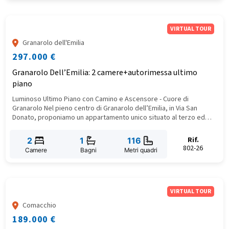
VIRTUAL TOUR
Granarolo dell'Emilia
297.000 €
Granarolo Dell’Emilia: 2 camere+autorimessa ultimo
piano
Luminoso Ultimo Piano con Camino e Ascensore - Cuore di
Granarolo Nel pieno centro di Granarolo dell’Emilia, in Via San
Donato, proponiamo un appartamento unico situato al terzo ed
ultimo piano, servito da comodo ascensore. Questa soluzione
abitativa si distingue per la straordinaria luminosità e la
Rif.
2
1
116
distribuzione perfetta degli spazi interni.
802-26
Camere
Bagni
Metri quadri
VIRTUAL TOUR
Comacchio
189.000 €