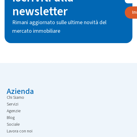
newsletter
In
Rimani aggiornato sulle ultime novità del
mercato immobiliare
Azienda
Chi Siamo
Servizi
Agenzie
Blog
Sociale
Lavora con noi