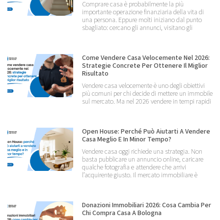
Comprare casa è probabilmente la più
importante operazione finanziaria della vita di
una persona. Eppure molti iniziano dal punto
sbagliato: cercano gli annunci, visitano gli
Come Vendere Casa Velocemente Nel 2026:
Strategie Concrete Per Ottenere Il Miglior
Risultato
Vendere casa velocemente è uno degli obiettivi
più comuni per chi decide di mettere un immobile
sul mercato. Ma nel 2026 vendere in tempi rapidi
Open House: Perché Può Aiutarti A Vendere
Casa Meglio E In Minor Tempo?
Vendere casa oggi richiede una strategia. Non
basta pubblicare un annuncio online, caricare
qualche fotografia e attendere che arrivi
l’acquirente giusto. Il mercato immobiliare è
Donazioni Immobiliari 2026: Cosa Cambia Per
Chi Compra Casa A Bologna