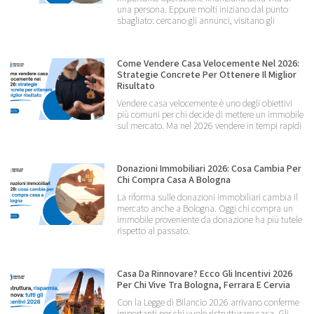
una persona. Eppure molti iniziano dal punto
sbagliato: cercano gli annunci, visitano gli
Come Vendere Casa Velocemente Nel 2026:
Strategie Concrete Per Ottenere Il Miglior
Risultato
Vendere casa velocemente è uno degli obiettivi
più comuni per chi decide di mettere un immobile
sul mercato. Ma nel 2026 vendere in tempi rapidi
Donazioni Immobiliari 2026: Cosa Cambia Per
Chi Compra Casa A Bologna
La riforma sulle donazioni immobiliari cambia il
mercato anche a Bologna. Oggi chi compra un
immobile proveniente da donazione ha più tutele
rispetto al passato.
Casa Da Rinnovare? Ecco Gli Incentivi 2026
Per Chi Vive Tra Bologna, Ferrara E Cervia
Con la Legge di Bilancio 2026 arrivano conferme
importanti per chi vuole ristrutturare casa. Gli